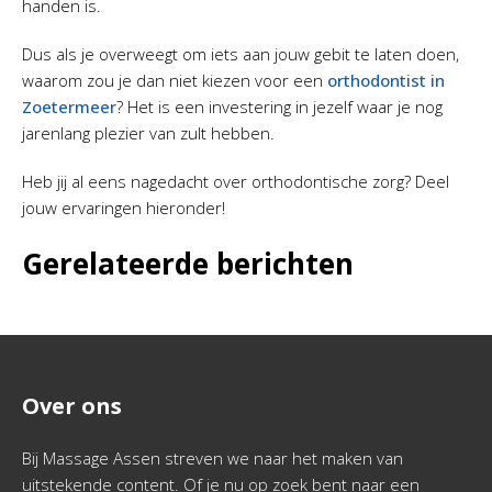
handen is.
Dus als je overweegt om iets aan jouw gebit te laten doen,
waarom zou je dan niet kiezen voor een
orthodontist in
Zoetermeer
? Het is een investering in jezelf waar je nog
jarenlang plezier van zult hebben.
Heb jij al eens nagedacht over orthodontische zorg? Deel
jouw ervaringen hieronder!
Gerelateerde berichten
Over ons
Bij Massage Assen streven we naar het maken van
uitstekende content. Of je nu op zoek bent naar een